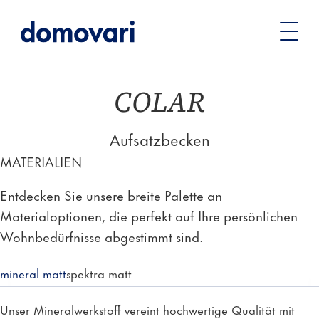
Sie
Waschtische
Becken & Säulen
COLAR –
befinden
Aufsatzbecken
sich
hier:
COLAR
Aufsatzbecken
MATERIALIEN
Entdecken Sie unsere breite Palette an
Materialoptionen, die perfekt auf Ihre persönlichen
Wohnbedürfnisse abgestimmt sind.
mineral matt
spektra matt
Unser Mineralwerkstoff vereint hochwertige Qualität mit