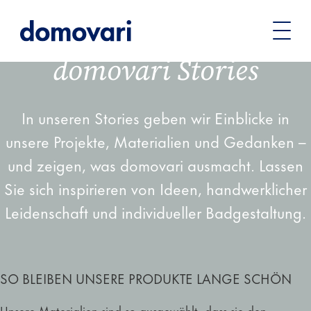
Sie
Unternehmen
Stories
befinden
domovari Stories
sich
hier:
In unseren Stories geben wir Einblicke in
unsere Projekte, Materialien und Gedanken –
und zeigen, was domovari ausmacht. Lassen
Sie sich inspirieren von Ideen, handwerklicher
Leidenschaft und individueller Badgestaltung.
SO BLEIBEN UNSERE PRODUKTE LANGE SCHÖN
Unsere Materialien sind so ausgewählt, dass sie den