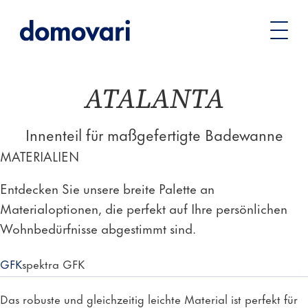
Sie
Badewannen
Maßgefertigte Badewannen
ATALANTA
befinden
– Innenteil für Maßanfertigung
sich
hier:
ATALANTA
Innenteil für maßgefertigte Badewanne
MATERIALIEN
Entdecken Sie unsere breite Palette an
Materialoptionen, die perfekt auf Ihre persönlichen
Wohnbedürfnisse abgestimmt sind.
GFK
spektra GFK
Das robuste und gleichzeitig leichte Material ist perfekt für