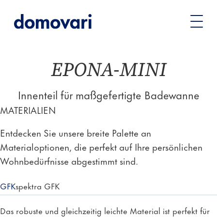
Sie
Badewannen
Maßgefertigte Badewannen
EPONA-
befinden
MINI – Innenteil für Maßanfertigung
sich
hier:
EPONA-MINI
Innenteil für maßgefertigte Badewanne
MATERIALIEN
Entdecken Sie unsere breite Palette an
Materialoptionen, die perfekt auf Ihre persönlichen
Wohnbedürfnisse abgestimmt sind.
GFK
spektra GFK
Das robuste und gleichzeitig leichte Material ist perfekt für