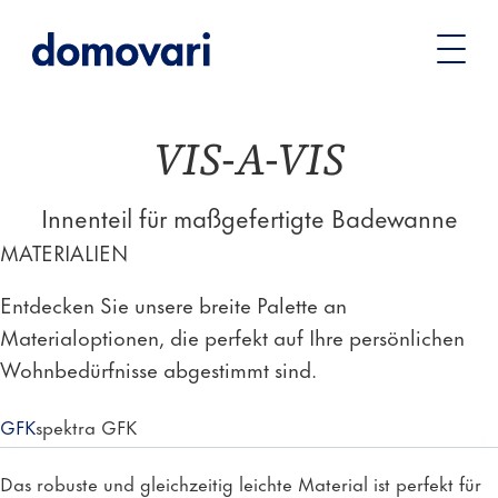
Sie
Badewannen
Maßgefertigte Badewannen
VIS-A-VIS –
befinden
Innenteil für Maßanfertigung
sich
hier:
VIS-A-VIS
Innenteil für maßgefertigte Badewanne
MATERIALIEN
Entdecken Sie unsere breite Palette an
Materialoptionen, die perfekt auf Ihre persönlichen
Wohnbedürfnisse abgestimmt sind.
GFK
spektra GFK
Das robuste und gleichzeitig leichte Material ist perfekt für