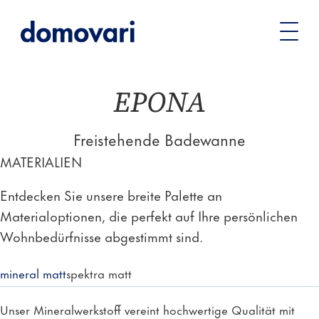
Sie
Badewannen
Freistehende Badewannen
EPONA –
befinden
Freistehende Badewanne
sich
hier:
EPONA
Freistehende Badewanne
MATERIALIEN
Entdecken Sie unsere breite Palette an
Materialoptionen, die perfekt auf Ihre persönlichen
Wohnbedürfnisse abgestimmt sind.
mineral matt
spektra matt
Unser Mineralwerkstoff vereint hochwertige Qualität mit