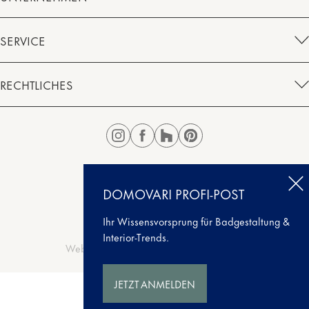
SERVICE
RECHTLICHES
Instagram
Facebook
Houzz
Pinterest
DOMOVARI PROFI-POST
Ihr Wissensvorsprung für Badgestaltung &
© 2026 domovari
Interior-Trends.
Website made by
MONTAGMORGENS
JETZT ANMELDEN