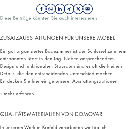
Auf
Auf
Auf
Auf
Auf
P
Diese Beiträge könnten Sie auch interessieren
Facebook
WhatsApp
LinkedIn
Xing
X
e
ZUSATZAUSSTATTUNGEN FÜR UNSERE MÖBEL
empfehlen
empfehlen
empfehlen
empfehlen
empfehlen
r
Ein gut organisiertes Badezimmer ist der Schlüssel zu einem
entspannten Start in den Tag. Neben ansprechendem
E
Design und funktionalem Stauraum sind es oft die kleinen
Details, die den entscheidenden Unterschied machen.
-
Entdecken Sie hier einige unserer Ausstattungsoptionen.
mehr erfahren
M
a
QUALITÄTSMATERIALIEN VON DOMOVARI
i
In unserem Werk in Krefeld verarbeiten wir täglich