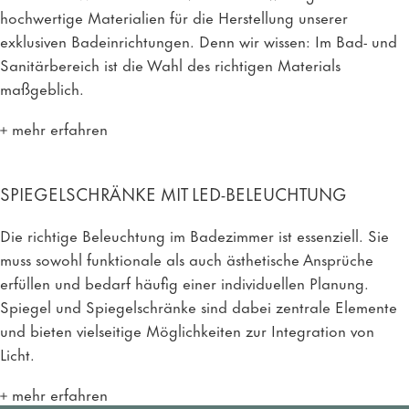
hochwertige Materialien für die Herstellung unserer
l
exklusiven Badeinrichtungen. Denn wir wissen: Im Bad- und
Sanitärbereich ist die Wahl des richtigen Materials
e
maßgeblich.
mehr erfahren
m
p
SPIEGELSCHRÄNKE MIT LED-BELEUCHTUNG
f
Die richtige Beleuchtung im Badezimmer ist essenziell. Sie
muss sowohl funktionale als auch ästhetische Ansprüche
e
erfüllen und bedarf häufig einer individuellen Planung.
Spiegel und Spiegelschränke sind dabei zentrale Elemente
h
und bieten vielseitige Möglichkeiten zur Integration von
Licht.
l
mehr erfahren