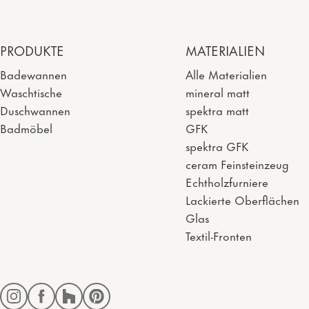
PRODUKTE
MATERIALIEN
Badewannen
Alle Materialien
Waschtische
mineral matt
Duschwannen
spektra matt
Badmöbel
GFK
spektra GFK
ceram Feinsteinzeug
Echtholzfurniere
Lackierte Oberflächen
Glas
Textil-Fronten
Instagram
Facebook
Houzz
Pinterest