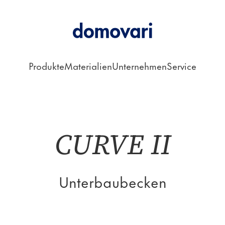
Produkte
Materialien
Unternehmen
Service
Unterbaubecken
CURVE II
Unterbaubecken