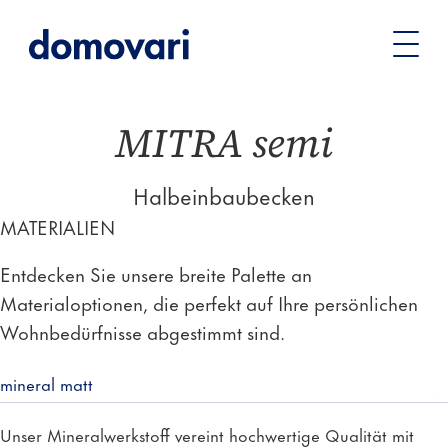
Sie
Waschtische
Becken & Säulen
MITRA semi –
befinden
Halbeinbaubecken
sich
hier:
MITRA semi
Halbeinbaubecken
MATERIALIEN
Entdecken Sie unsere breite Palette an
Materialoptionen, die perfekt auf Ihre persönlichen
Wohnbedürfnisse abgestimmt sind.
mineral matt
Unser Mineralwerkstoff vereint hochwertige Qualität mit