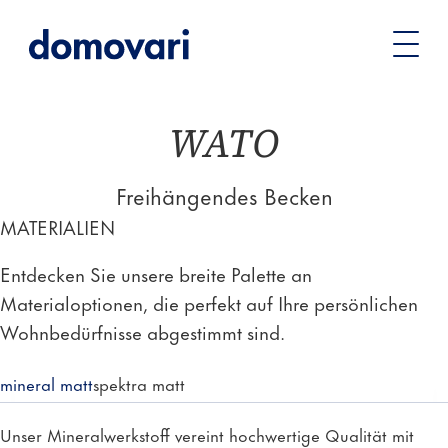
Sie
Waschtische
Becken & Säulen
WATO – Freihängendes
befinden
Becken
sich
hier:
WATO
Freihängendes Becken
MATERIALIEN
Entdecken Sie unsere breite Palette an
Materialoptionen, die perfekt auf Ihre persönlichen
Wohnbedürfnisse abgestimmt sind.
mineral matt
spektra matt
Unser Mineralwerkstoff vereint hochwertige Qualität mit