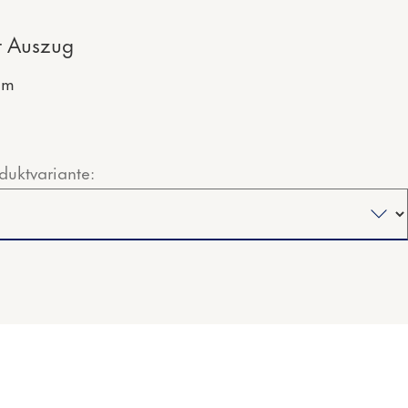
t Auszug
mm
duktvariante: