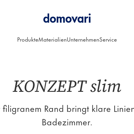
Produkte
Materialien
Unternehmen
Service
im – Waschtisch
KONZEPT slim
filigranem Rand bringt klare Linien
Badezimmer.