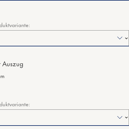
duktvariante:
t Auszug
mm
duktvariante: