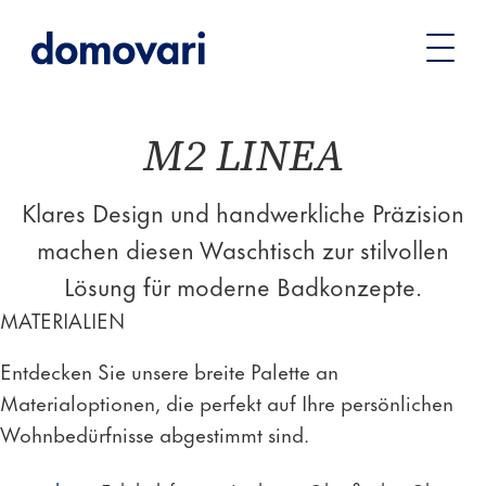
Sie
Waschtische
Waschtisch Serien
M2 LINEA –
befinden
Waschtisch
sich
hier:
M2 LINEA
Klares Design und handwerkliche Präzision
machen diesen Waschtisch zur stilvollen
Lösung für moderne Badkonzepte.
MATERIALIEN
Entdecken Sie unsere breite Palette an
Materialoptionen, die perfekt auf Ihre persönlichen
Wohnbedürfnisse abgestimmt sind.